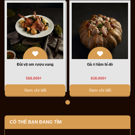
Đùi vịt om rượu vang
Gà ri hầm bí đỏ
568.000₫
838.000₫
Xem chi tiết
Xem chi tiết
CÓ THỂ BẠN ĐANG TÌM