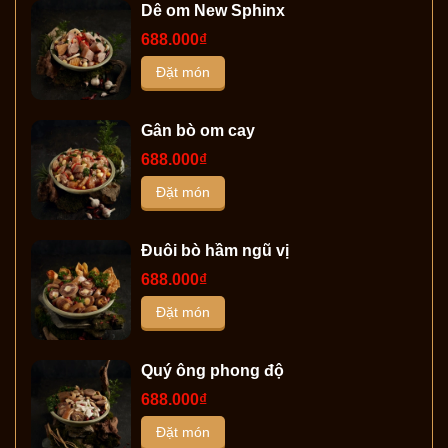
Dê om New Sphinx
688.000₫
Đặt món
Gân bò om cay
688.000₫
Đặt món
Đuôi bò hầm ngũ vị
688.000₫
Đặt món
Quý ông phong độ
688.000₫
Đặt món