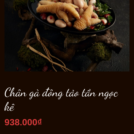
Chân gà đông tảo tần ngọc
kê
938.000₫