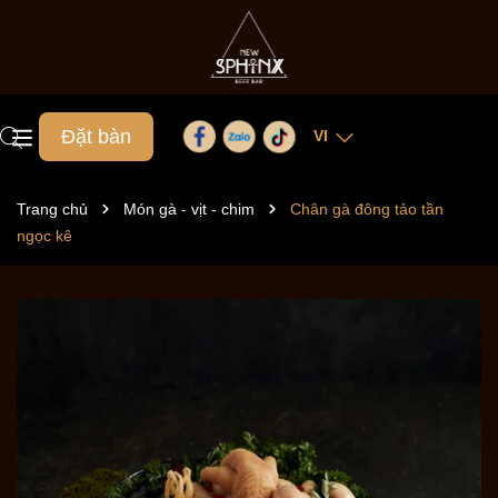
Đặt bàn
VI
Trang chủ
Món gà - vịt - chim
Chân gà đông tảo tần
ngọc kê