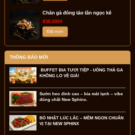
Chân gà đông tảo tần ngọc kê
938.000₫
Đặt món
THÔNG BÁO MỚI
BUFFET BIA TƯƠI TIỆP - UỐNG THẢ GA
KHÔNG LO VỀ GIÁ!
Sườn heo đỉnh cao – bia mát lạnh – vibe
đúng chất New Sphinx.
BÒ NHẬT LÚC LẮC – MỀM NGON CHUẨN
VỊ TẠI NEW SPHINX