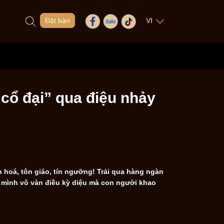
Đặt bàn
VI
in tức
Liên hệ
cổ đại” qua điệu nhảy
n hoá, tôn giáo, tín ngưỡng! Trải qua hàng ngàn
 mình vô vàn điều kỳ diệu mà con người khao