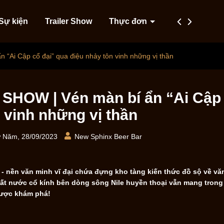
Sự kiện
Trailer Show
Thực đơn
Dịch vụ
T
 “Ai Cập cổ đại” qua điệu nhảy tôn vinh những vị thần
SHOW | Vén màn bí ẩn “Ai Cập 
 vinh những vị thần
 Năm, 28/09/2023
New Sphinx Beer Bar
 - nền văn minh vĩ đại chứa đựng kho tàng kiến thức đồ sộ về vă
ất nước cổ kính bên dòng sông Nile huyền thoại vẫn mang trong
được khám phá!