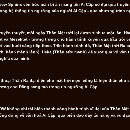
ew Sphinx vén bức màn bí ẩn mang tên Ai Cập cổ đại qua truyền t
rong hệ thống tín ngưỡng của người Ai Cập - qua chương trình n
ruyền thuyết, mỗi ngày Thần Mặt trời lại được sinh ra một lần. 
t và Mesektet - tượng trưng cho hành trình xuyên qua bầu trời của
ời vào buổi sáng tiếp theo. Trên hành trình đó, Thần Mặt trời Ra 
thi hành mệnh lệnh), Heka (Thần sức mạnh) đã vượt qua vô vàn t
nghĩa của mình.
thoại Thần Ra đại diện cho mặt trời mọc, cũng là hiện thân cho sự
ượng cho Đấng sáng tạo trong tín ngưỡng Ai Cập
W không chỉ tái hiện thành công hành trình vĩ đại của Thần Mặt
ống động về văn hoá Ai Cập, qua biên đạo đầy tài năng và vũ đ