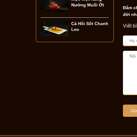
Nướng Muối Ớt
Đắm ch
đời nh
Cá Hồi Sốt Chanh
Viết b
Leo
Gửi