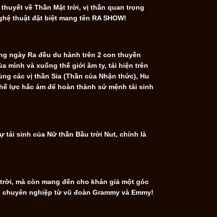
huyết về Thần Mặt trời, vị thần quan trọng
ghệ thuật đặt biệt mang tên RA SHOW!
Hàng ngày Ra đều du hành trên 2 con thuyền
 mình và xuống thế giới âm ty, tái hiện trên
cùng các vị thần Sia (Thần của Nhận thức), Hu
hế lực hắc ám để hoàn thành sứ mệnh tái sinh
 tái sinh của Nữ thần Bầu trời Nut, chính là
 trời, mà còn mang đến cho khán giả một góc
ạo chuyên nghiệp từ vũ đoàn Grammy và Emmy!