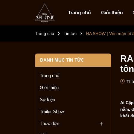
Trang chủ
Giới thiệu
Trang chủ
Tin tức
RA SHOW | Vén màn bí ẩn
RA 
DANH MỤC TIN TỨC
tôn
Trang chủ
Thứ
Giới thiệu
Sự kiện
Ai Cập
năm, đ
Trailer Show
khát 
Thực đơn