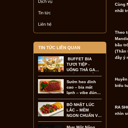
Dịch vụ
Cùng N
nhất t
Tin tức
Liên hệ
Theo t
Mandie
bầu tr
TIN TỨC LIÊN QUAN
(Thần 
đầy ý 
BUFFET BIA
TƯƠI TIỆP -
UỐNG THẢ GA
KHÔNG LO VỀ
Huyền 
GIÁ!
Sườn heo đỉnh
biểu t
cao – bia mát
lạnh – vibe đúng
chất New Sphinx.
BÒ NHẬT LÚC
RA SHO
LẮC – MỀM
nhìn s
NGON CHUẨN VỊ
TẠI NEW SPHINX
Mực Một Nắng