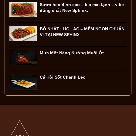
Sườn heo đỉnh cao – bia mát lạnh – vibe
đúng chất New Sphinx.
BÒ NHẬT LÚC LẮC – MỀM NGON CHUẨN
VỊ TẠI NEW SPHINX
Mực Một Nắng Nướng Muối Ớt
Cá Hồi Sốt Chanh Leo