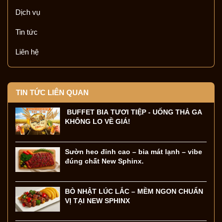
Dịch vụ
Tin tức
Liên hệ
TIN TỨC LIÊN QUAN
BUFFET BIA TƯƠI TIỆP - UỐNG THẢ GA
KHÔNG LO VỀ GIÁ!
Sườn heo đỉnh cao – bia mát lạnh – vibe
đúng chất New Sphinx.
BÒ NHẬT LÚC LẮC – MỀM NGON CHUẨN
VỊ TẠI NEW SPHINX