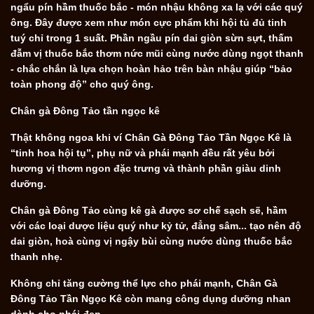
ngẩu pín hầm thuốc bắc - món nhậu không xa lạ với các quý
ông. Đây được xem như món cực phẩm khi hội tủ đủ tinh
tuý chỉ trong 1 suất. Phần ngầu pín dai giòn sừn sựt, thấm
đẫm vị thuốc bắc thơm nức mũi cùng nước dùng ngọt thanh
- chắc chắn là lựa chọn hoàn hảo trên bàn nhậu giúp “bảo
toàn phong độ” cho quý ông.
Chân gà Đông Tảo tần ngọc kê
Thật không ngoa khi ví Chân Gà Đông Tảo Tần Ngọc Kê là
“tinh hoa hội tụ”, phụ nữ và phái mạnh đều rất yêu bởi
hương vị thơm ngon đặc trưng và thành phần giàu dinh
dưỡng.
Chân gà Đông Tảo cùng kê gà được sơ chế sạch sẽ, hầm
với các loại dược liệu quý như kỷ tử, đẳng sâm... tạo nên độ
dai giòn, hoà cùng vị ngậy bùi cùng nước dùng thuốc bắc
thanh nhẹ.
Không chỉ tăng cường thể lực cho phái mạnh, Chân Gà
Đông Tảo Tần Ngọc Kê còn mang công dụng dưỡng nhan
dành cho phái đẹp.